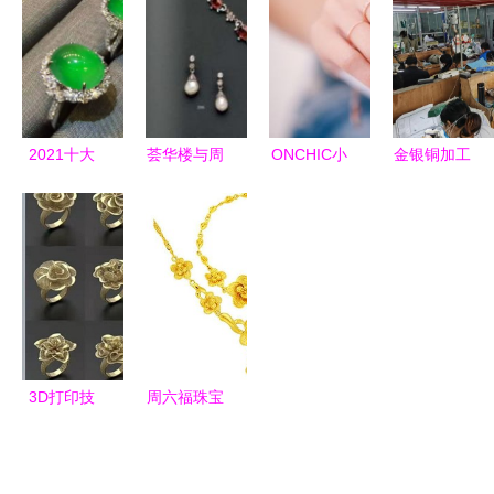
术
手戴呗珠宝
析
与文具零售
的多元商机
2021十大
荟华楼与周
ONCHIC小
金银铜加工
翡翠品牌
大福 珠宝
心诗创新首
首饰厂 珠
TOP排行榜
首饰零售品
饰新零售，
宝首饰零售
与翡翠成品
牌深度对比
珠宝行业迎
的全链条破
选购指南
解析
来“小心
局之道
机”变革
3D打印技
周六福珠宝
术 引领珠
与黄金回收
宝首饰与文
市场分析