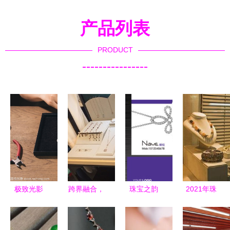
产品列表
PRODUCT
----------------
极致光影
跨界融合，
珠宝之韵
2021年珠
珠宝首饰零
共创辉煌
高端零售圈
宝首饰零售
售橱窗的艺
织莺女装携
的名片哲学
项目市场分