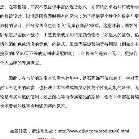
选。在零售端，商家不仅提供丰富的现货款式，如简约的单石耳钉或华丽
的群镶设计，以满足顾客即时拥有的需求；为了提供更个性化的服务与更
独特的设计，部分零售商也会引入“无库存商品”模式。这意味着，顾客可
以预定那些设计独特、工艺复杂或采用特定颜色锆石（如迷人的蓝色、热
情的酒红色或清澈的无色）的款式。虽然需要短暂的等待周期（例如文中
提及的5至30天不等的定制或调配时间），但换来的是独一无二、更贴合
个人品味的专属珠宝。
因此，在当前的珠宝首饰零售趋势中，锆石耳饰不仅代表了一种对天
然宝石之美的欣赏，也反映了零售模式向灵活性与个性化定制的延伸。无
论是即买即戴的便利，还是耐心等待专属精品的期待，锆石耳饰都在持续
为消费者的珠宝盒增添闪耀的风景。
如若转载，请注明出处：http://www.dtjlw.com/product/46.html