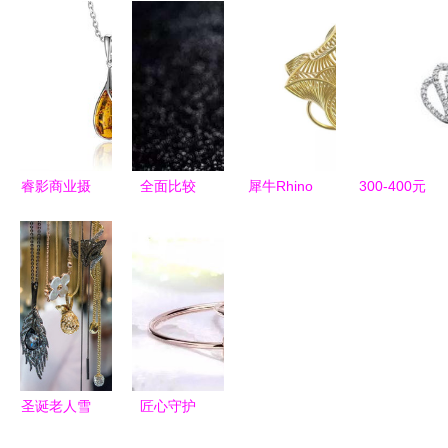
市场分析
——探秘精
具用品，焕
石首饰行业
兼论文具用
品木珠手镯
发年轻光彩
协会引领零
品零售的行
零售店的时
与精致美感
售业发展新
业对比
尚珠宝市场
篇章
睿影商业摄
全面比较
犀牛Rhino
300-400元
影 点亮产
哪个珠宝零
3D珠宝首
宝石首饰选
品视觉的专
售商的翡翠
饰设计精品
购指南 价
业艺术
戒指最值得
课程 暑期
格查询与比
购买？
课火热预约
价攻略
报名中，文
具用品零售
同步进行
圣诞老人雪
匠心守护
橇文具 让
珠宝首饰的